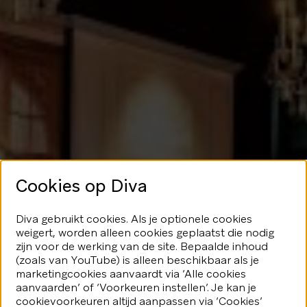
Cookies op Diva
Geen glans
Diva gebruikt cookies. Als je optionele cookies
weigert, worden alleen cookies geplaatst die nodig
hier
zijn voor de werking van de site. Bepaalde inhoud
(zoals van YouTube) is alleen beschikbaar als je
marketingcookies aanvaardt via ‘Alle cookies
We speelden je blijkbaar even
aanvaarden’ of ‘Voorkeuren instellen’. Je kan je
kwijt...Geen nood, er valt nog veel
fonkeling te ontdekken.
cookievoorkeuren altijd aanpassen via ‘Cookies’