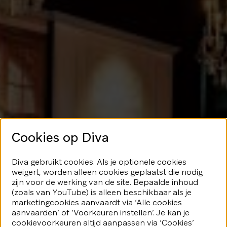
Cookies op Diva
Geen glans
Diva gebruikt cookies. Als je optionele cookies
weigert, worden alleen cookies geplaatst die nodig
hier
zijn voor de werking van de site. Bepaalde inhoud
(zoals van YouTube) is alleen beschikbaar als je
marketingcookies aanvaardt via ‘Alle cookies
We speelden je blijkbaar even
aanvaarden’ of ‘Voorkeuren instellen’. Je kan je
kwijt...Geen nood, er valt nog veel
fonkeling te ontdekken.
cookievoorkeuren altijd aanpassen via ‘Cookies’