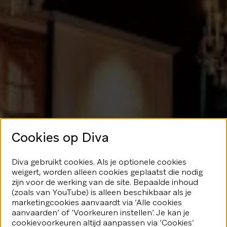
Cookies op Diva
Geen glans
Diva gebruikt cookies. Als je optionele cookies
weigert, worden alleen cookies geplaatst die nodig
hier
zijn voor de werking van de site. Bepaalde inhoud
(zoals van YouTube) is alleen beschikbaar als je
marketingcookies aanvaardt via ‘Alle cookies
We speelden je blijkbaar even
aanvaarden’ of ‘Voorkeuren instellen’. Je kan je
kwijt...Geen nood, er valt nog veel
fonkeling te ontdekken.
cookievoorkeuren altijd aanpassen via ‘Cookies’