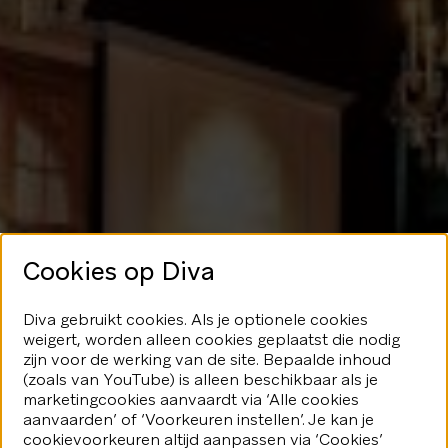
Cookies op Diva
Geen glans
Diva gebruikt cookies. Als je optionele cookies
weigert, worden alleen cookies geplaatst die nodig
hier
zijn voor de werking van de site. Bepaalde inhoud
(zoals van YouTube) is alleen beschikbaar als je
marketingcookies aanvaardt via ‘Alle cookies
We speelden je blijkbaar even
aanvaarden’ of ‘Voorkeuren instellen’. Je kan je
kwijt...Geen nood, er valt nog veel
fonkeling te ontdekken.
cookievoorkeuren altijd aanpassen via ‘Cookies’