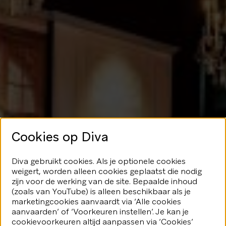
Cookies op Diva
Geen glans
Diva gebruikt cookies. Als je optionele cookies
weigert, worden alleen cookies geplaatst die nodig
hier
zijn voor de werking van de site. Bepaalde inhoud
(zoals van YouTube) is alleen beschikbaar als je
marketingcookies aanvaardt via ‘Alle cookies
We speelden je blijkbaar even
aanvaarden’ of ‘Voorkeuren instellen’. Je kan je
kwijt...Geen nood, er valt nog veel
fonkeling te ontdekken.
cookievoorkeuren altijd aanpassen via ‘Cookies’