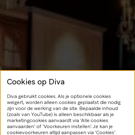
Cookies op Diva
Geen glans
Diva gebruikt cookies. Als je optionele cookies
weigert, worden alleen cookies geplaatst die nodig
hier
zijn voor de werking van de site. Bepaalde inhoud
(zoals van YouTube) is alleen beschikbaar als je
marketingcookies aanvaardt via ‘Alle cookies
We speelden je blijkbaar even
aanvaarden’ of ‘Voorkeuren instellen’. Je kan je
kwijt...Geen nood, er valt nog veel
fonkeling te ontdekken.
cookievoorkeuren altijd aanpassen via ‘Cookies’