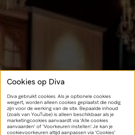
Cookies op Diva
Geen glans
Diva gebruikt cookies. Als je optionele cookies
weigert, worden alleen cookies geplaatst die nodig
hier
zijn voor de werking van de site. Bepaalde inhoud
(zoals van YouTube) is alleen beschikbaar als je
marketingcookies aanvaardt via ‘Alle cookies
We speelden je blijkbaar even
aanvaarden’ of ‘Voorkeuren instellen’. Je kan je
kwijt...Geen nood, er valt nog veel
fonkeling te ontdekken.
cookievoorkeuren altijd aanpassen via ‘Cookies’