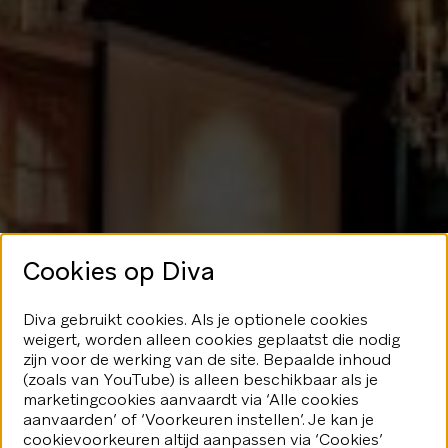
Cookies op Diva
Geen glans
Diva gebruikt cookies. Als je optionele cookies
weigert, worden alleen cookies geplaatst die nodig
hier
zijn voor de werking van de site. Bepaalde inhoud
(zoals van YouTube) is alleen beschikbaar als je
marketingcookies aanvaardt via ‘Alle cookies
We speelden je blijkbaar even
aanvaarden’ of ‘Voorkeuren instellen’. Je kan je
kwijt...Geen nood, er valt nog veel
fonkeling te ontdekken.
cookievoorkeuren altijd aanpassen via ‘Cookies’