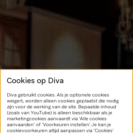
Cookies op Diva
Geen glans
Diva gebruikt cookies. Als je optionele cookies
weigert, worden alleen cookies geplaatst die nodig
hier
zijn voor de werking van de site. Bepaalde inhoud
(zoals van YouTube) is alleen beschikbaar als je
marketingcookies aanvaardt via ‘Alle cookies
We speelden je blijkbaar even
aanvaarden’ of ‘Voorkeuren instellen’. Je kan je
kwijt...Geen nood, er valt nog veel
fonkeling te ontdekken.
cookievoorkeuren altijd aanpassen via ‘Cookies’