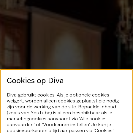
Cookies op Diva
Geen glans
Diva gebruikt cookies. Als je optionele cookies
weigert, worden alleen cookies geplaatst die nodig
hier
zijn voor de werking van de site. Bepaalde inhoud
(zoals van YouTube) is alleen beschikbaar als je
marketingcookies aanvaardt via ‘Alle cookies
We speelden je blijkbaar even
aanvaarden’ of ‘Voorkeuren instellen’. Je kan je
kwijt...Geen nood, er valt nog veel
fonkeling te ontdekken.
cookievoorkeuren altijd aanpassen via ‘Cookies’