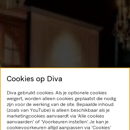
Cookies op Diva
Geen glans
Diva gebruikt cookies. Als je optionele cookies
weigert, worden alleen cookies geplaatst die nodig
hier
zijn voor de werking van de site. Bepaalde inhoud
(zoals van YouTube) is alleen beschikbaar als je
marketingcookies aanvaardt via ‘Alle cookies
We speelden je blijkbaar even
aanvaarden’ of ‘Voorkeuren instellen’. Je kan je
kwijt...Geen nood, er valt nog veel
fonkeling te ontdekken.
cookievoorkeuren altijd aanpassen via ‘Cookies’