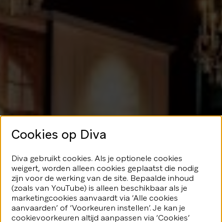
Cookies op Diva
Geen glans
Diva gebruikt cookies. Als je optionele cookies
weigert, worden alleen cookies geplaatst die nodig
hier
zijn voor de werking van de site. Bepaalde inhoud
(zoals van YouTube) is alleen beschikbaar als je
marketingcookies aanvaardt via ‘Alle cookies
We speelden je blijkbaar even
aanvaarden’ of ‘Voorkeuren instellen’. Je kan je
kwijt...Geen nood, er valt nog veel
fonkeling te ontdekken.
cookievoorkeuren altijd aanpassen via ‘Cookies’