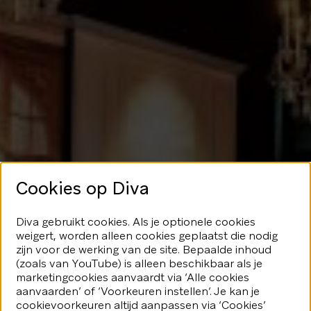
Cookies op Diva
Geen glans
Diva gebruikt cookies. Als je optionele cookies
weigert, worden alleen cookies geplaatst die nodig
hier
zijn voor de werking van de site. Bepaalde inhoud
(zoals van YouTube) is alleen beschikbaar als je
marketingcookies aanvaardt via ‘Alle cookies
We speelden je blijkbaar even
aanvaarden’ of ‘Voorkeuren instellen’. Je kan je
kwijt...Geen nood, er valt nog veel
fonkeling te ontdekken.
cookievoorkeuren altijd aanpassen via ‘Cookies’