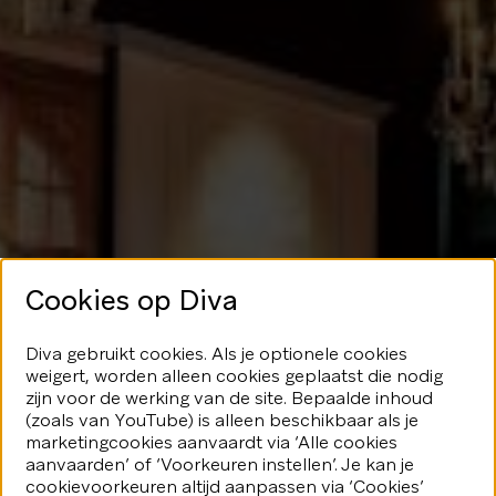
Cookies op Diva
Geen glans
Diva gebruikt cookies. Als je optionele cookies
weigert, worden alleen cookies geplaatst die nodig
hier
zijn voor de werking van de site. Bepaalde inhoud
(zoals van YouTube) is alleen beschikbaar als je
marketingcookies aanvaardt via ‘Alle cookies
We speelden je blijkbaar even
aanvaarden’ of ‘Voorkeuren instellen’. Je kan je
kwijt...Geen nood, er valt nog veel
fonkeling te ontdekken.
cookievoorkeuren altijd aanpassen via ‘Cookies’