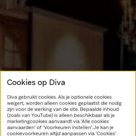
Cookies op Diva
Geen glans
Diva gebruikt cookies. Als je optionele cookies
weigert, worden alleen cookies geplaatst die nodig
hier
zijn voor de werking van de site. Bepaalde inhoud
(zoals van YouTube) is alleen beschikbaar als je
marketingcookies aanvaardt via ‘Alle cookies
We speelden je blijkbaar even
aanvaarden’ of ‘Voorkeuren instellen’. Je kan je
kwijt...Geen nood, er valt nog veel
fonkeling te ontdekken.
cookievoorkeuren altijd aanpassen via ‘Cookies’