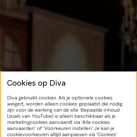
Cookies op Diva
Geen glans
Diva gebruikt cookies. Als je optionele cookies
weigert, worden alleen cookies geplaatst die nodig
hier
zijn voor de werking van de site. Bepaalde inhoud
(zoals van YouTube) is alleen beschikbaar als je
marketingcookies aanvaardt via ‘Alle cookies
We speelden je blijkbaar even
aanvaarden’ of ‘Voorkeuren instellen’. Je kan je
kwijt...Geen nood, er valt nog veel
fonkeling te ontdekken.
cookievoorkeuren altijd aanpassen via ‘Cookies’