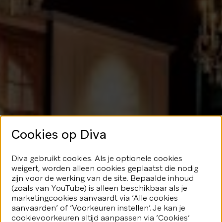
Cookies op Diva
Geen glans
Diva gebruikt cookies. Als je optionele cookies
weigert, worden alleen cookies geplaatst die nodig
hier
zijn voor de werking van de site. Bepaalde inhoud
(zoals van YouTube) is alleen beschikbaar als je
marketingcookies aanvaardt via ‘Alle cookies
We speelden je blijkbaar even
aanvaarden’ of ‘Voorkeuren instellen’. Je kan je
kwijt...Geen nood, er valt nog veel
fonkeling te ontdekken.
cookievoorkeuren altijd aanpassen via ‘Cookies’