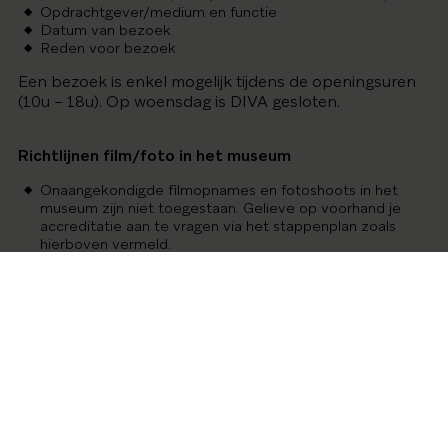
Opdrachtgever/medium en functie
Datum van bezoek
Reden voor bezoek
Een bezoek is enkel mogelijk tijdens de openingsuren
(10u – 18u). Op woensdag is DIVA gesloten.
Richtlijnen film/foto in het museum
Onaangekondigde filmopnames en fotoshoots in het
museum zijn niet toegestaan. Gelieve op voorhand je
accreditatie aan te vragen via het stappenplan zoals
hierboven vermeld.
Fotografie zonder flits en zonder statief is toegestaan.
Bezoekers mogen niet zonder hun nadrukkelijke
toestemming herkenbaar in beeld worden gebracht.
Op de hoogte blijven?
Schrijf je in op de perslijst
van DIVA.