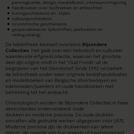
penningkunde, design, meubelkunst, interieurvormgeving
handboeken over technieken en ambachten
kunstgeschiedenis en -stijlen
cultuurgeschiedenis
economische geschiedenis
gespecialiseerde tijdschriften, jaarboeken en
veilingcatalogi
De bibliotheek bewaart eveneens
Bijzondere
Collecties
.
Het gaat over
een
historisch en cultureel
waardevolle erfgoedcollectie, waarvan het grootste
deel zijn origine vindt in het ‘Oud Fonds’ uit de
beginjaren van het Sterckshof. Sinds 1992 verzamelt
de bibliotheek onder meer originele bedrijfspublicaties
en modelboeken van Belgische zilverbedrijven en
edelsmeden/juweliers en oude handboeken met
betrekking tot het ambacht.
Chronologisch worden de Bijzondere Collecties in twee
deelcollecties onderverdeeld: oude
drukken en moderne preciosa. De oude drukken
omvatten alle gedrukte werken uitgegeven vóór 1831.
Moderne preciosa zijn de drukwerken van latere
datum, die omwille van hun waarde of kwetsbaarheid