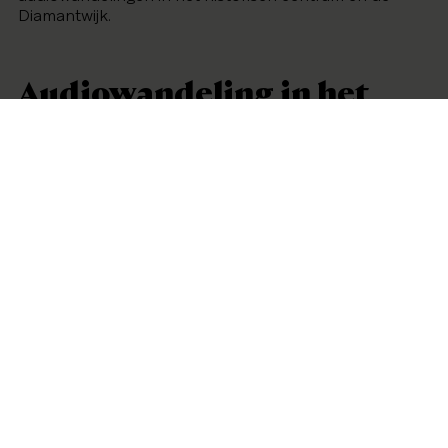
Diamantwijk.
Audiowandeling in het
historisch centrum
De wijk waarin DIVA ligt is al meer dan 500 jaar een
plek waar edelsmeden en juweliers wonen, werken en
hun producten verkopen. In deze straten bouwde
Antwerpen zijn reputatie op als wereldcentrum voor
diamant en edelsmeedkunst. Maar hoe deed de stad
dat?
Lees meer