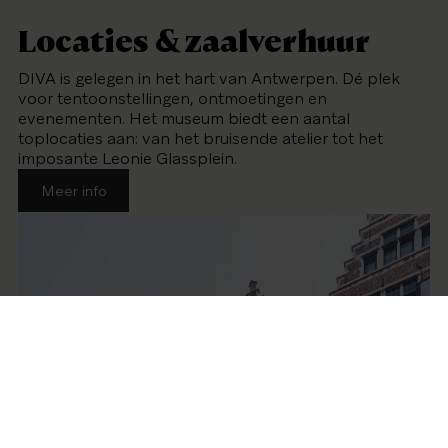
Locaties & zaalverhuur
DIVA is gelegen in het hart van Antwerpen. Dé plek
voor tentoonstellingen, ontmoetingen en
evenementen. Het museum biedt een aantal
toplocaties aan: van het bruisende atelier tot het
imposante Leonie Glassplein.
Meer info