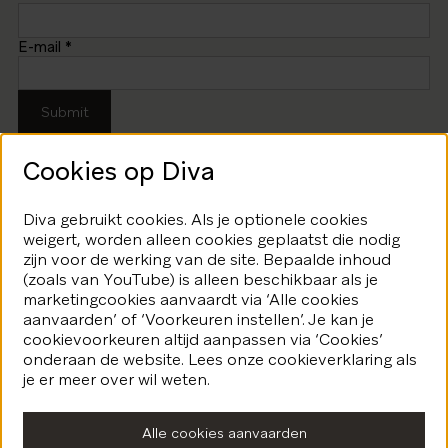
E-mail
*
Submit
Cookies op Diva
Diva gebruikt cookies. Als je optionele cookies
weigert, worden alleen cookies geplaatst die nodig
zijn voor de werking van de site. Bepaalde inhoud
(zoals van YouTube) is alleen beschikbaar als je
Nieuwsbrief
marketingcookies aanvaardt via ‘Alle cookies
aanvaarden’ of ‘Voorkeuren instellen’. Je kan je
Schrijf je in en ontvang een maandelijkse update van alle
activiteiten en tentoonstellingen van DIVA
cookievoorkeuren altijd aanpassen via ‘Cookies’
onderaan de website. Lees onze cookieverklaring als
Schrijf je in
je er meer over wil weten.
Alle cookies aanvaarden