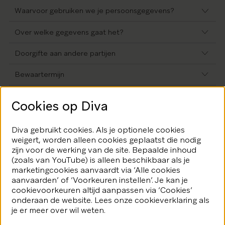
Waarvoor gebruiken we je persoonsgegevens?
Over welke gegevens gaat het?
Doorgifte aan andere partijen
Bewaartermijn
Jouw rechten
Cookies op Diva
Diva gebruikt cookies. Als je optionele cookies
weigert, worden alleen cookies geplaatst die nodig
zijn voor de werking van de site. Bepaalde inhoud
(zoals van YouTube) is alleen beschikbaar als je
marketingcookies aanvaardt via ‘Alle cookies
aanvaarden’ of ‘Voorkeuren instellen’. Je kan je
Nieuwsbrief
cookievoorkeuren altijd aanpassen via ‘Cookies’
onderaan de website. Lees onze cookieverklaring als
Schrijf je in en ontvang een maandelijkse update van alle
activiteiten en tentoonstellingen van DIVA
je er meer over wil weten.
Schrijf je in