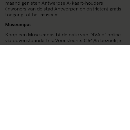
maand genieten Antwerpse A-kaart-houders
(inwoners van de stad Antwerpen en districten) gratis
toegang tot het museum.
Museumpas
Koop een Museumpas bij de balie van DIVA of online
via bovenstaande link. Voor slechts € 64,95 bezoek je
een jaar lang alle Belgische deelnemende musea.
Bezoekers met kansentarief betalen € 12,95. De
Museumpas geeft recht op gratis toegang voor één
persoon.
Nieuwsbrief
Schrijf je in en ontvang een maandelijkse update van alle
activiteiten en tentoonstellingen van DIVA