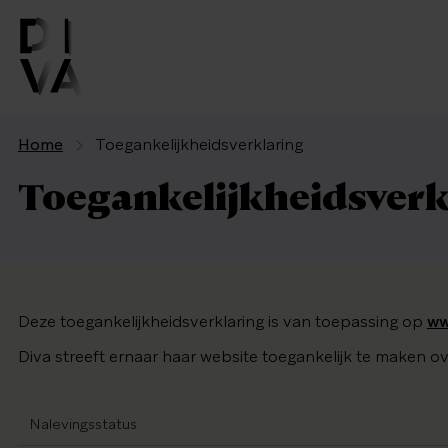
Home
Toe­gan­ke­lijk­heids­ver­kla­ring
Toe­gan­ke­lijk­heids­ver­
Deze toegankelijkheidsverklaring is van toepassing op
ww
Diva streeft ernaar haar website toegankelijk te maken
Nalevingsstatus