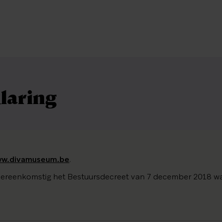
kla­ring
w.divamuseum.be
.
 overeenkomstig het Bestuursdecreet van 7 december 2018 wa