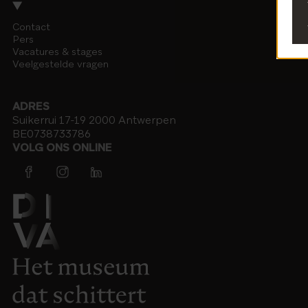
Contact
Pers
Vacatures & stages
Veelgestelde vragen
ADRES
Suikerrui 17-19 2000 Antwerpen
BE0738733786
VOLG ONS ONLINE