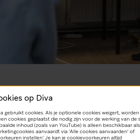
ookies op Diva
a gebruikt cookies. Als je optionele cookies weigert, worden
een cookies geplaatst die nodig zijn voor de werking van de s
aalde inhoud (zoals van YouTube) is alleen beschikbaar als
ketingcookies aanvaardt via ‘Alle cookies aanvaarden’ of
orkeuren instellen’. Je kan je cookievoorkeuren altijd