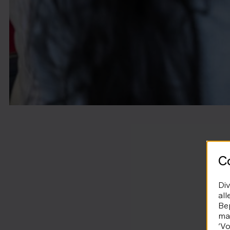
C
Div
all
Bep
mar
‘Vo