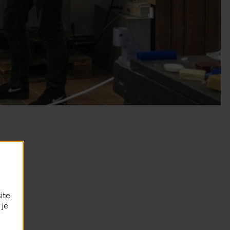
ite.
 je