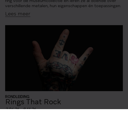
ring voor de museumcollectie en leren ze al doende over
verschillende metalen, hun eigenschappen én toepassingen.
Lees meer
RONDLEIDING
Rings That Rock
2.04.26 - 8.11.26
Voor hoger onderwijs en volwassenenonderwijs. Boek voor
je studenten een gids voor de tijdelijke expo over de
betekenis en symboliek van diamanten ringen door de