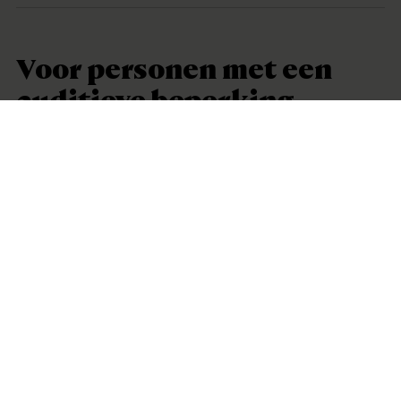
Voor personen met een
auditieve beperking
Slechthorenden kunnen met een link de boeiende
audioverhalen via bluetooth streamen naar hun
hoortoestel, CI of middenoor-implantaat. Of vraag een
ringleiding aan de balie om de audioverhalen via de
audiogids op de T-stand van je hoorhulpmiddel te
beluisteren. Alle video's in de vaste tentoonstelling zijn
ondertiteld.
Een Vlaamse Gebarentaal tolk die bezoekers
begeleidt, krijgt gratis toegang.
Stream de audioguide
Voor personen met een