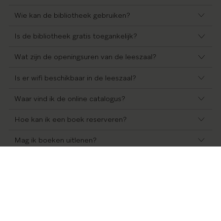
Wie kan de bibliotheek gebruiken?
Is de bibliotheek gratis toegankelijk?
Wat zijn de openingsuren van de leeszaal?
Is er wifi beschikbaar in de leeszaal?
Waar vind ik de online catalogus?
Hoe kan ik een boek reserveren?
Mag ik boeken uitlenen?
Kan ik kopieën maken?
Mag ik foto’s of scans maken van het materiaal?
Kan ik hulp krijgen bij onderzoek?